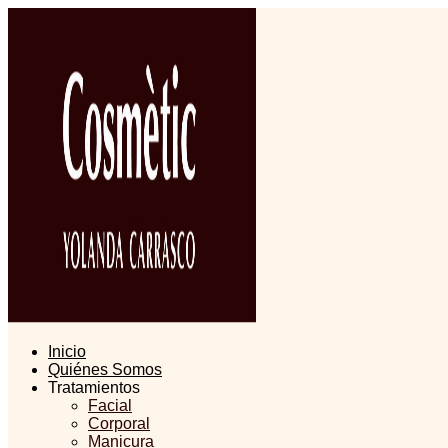
Inicio
Quiénes Somos
Tratamientos
Facial
Corporal
Manicura